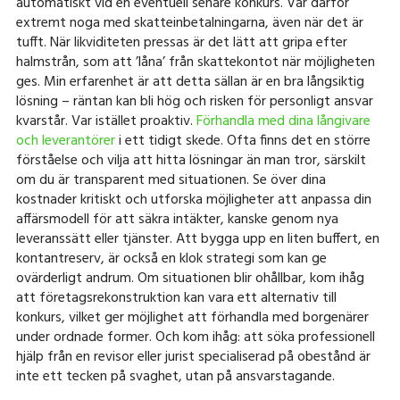
automatiskt vid en eventuell senare konkurs. Var därför
extremt noga med skatteinbetalningarna, även när det är
tufft. När likviditeten pressas är det lätt att gripa efter
halmstrån, som att ’låna’ från skattekontot när möjligheten
ges. Min erfarenhet är att detta sällan är en bra långsiktig
lösning – räntan kan bli hög och risken för personligt ansvar
kvarstår. Var istället proaktiv.
Förhandla med dina långivare
och leverantörer
i ett tidigt skede. Ofta finns det en större
förståelse och vilja att hitta lösningar än man tror, särskilt
om du är transparent med situationen. Se över dina
kostnader kritiskt och utforska möjligheter att anpassa din
affärsmodell för att säkra intäkter, kanske genom nya
leveranssätt eller tjänster. Att bygga upp en liten buffert, en
kontantreserv, är också en klok strategi som kan ge
ovärderligt andrum. Om situationen blir ohållbar, kom ihåg
att företagsrekonstruktion kan vara ett alternativ till
konkurs, vilket ger möjlighet att förhandla med borgenärer
under ordnade former. Och kom ihåg: att söka professionell
hjälp från en revisor eller jurist specialiserad på obestånd är
inte ett tecken på svaghet, utan på ansvarstagande.