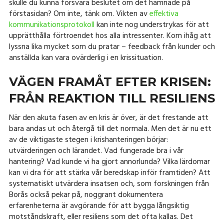
skulle du kunna försvara beslutet om det hamnade på
förstasidan? Om inte, tänk om. Vikten av
effektiva
kommunikationsprotokoll
kan inte nog understrykas för att
upprätthålla förtroendet hos alla intressenter. Kom ihåg att
lyssna lika mycket som du pratar – feedback från kunder och
anställda kan vara ovärderlig i en krissituation.
VÄGEN FRAMÅT EFTER KRISEN:
FRÅN REAKTION TILL RESILIENS
När den akuta fasen av en kris är över, är det frestande att
bara andas ut och återgå till det normala. Men det är nu ett
av de viktigaste stegen i krishanteringen börjar:
utvärderingen och lärandet. Vad fungerade bra i vår
hantering? Vad kunde vi ha gjort annorlunda? Vilka lärdomar
kan vi dra för att stärka vår beredskap inför framtiden? Att
systematiskt utvärdera insatsen och, som forskningen från
Borås också pekar på, noggrant dokumentera
erfarenheterna är avgörande för att bygga långsiktig
motståndskraft, eller resiliens som det ofta kallas. Det