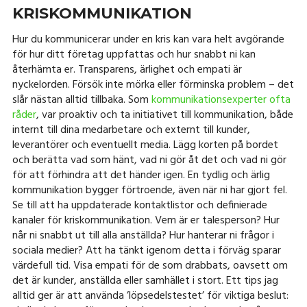
KRISKOMMUNIKATION
Hur du kommunicerar under en kris kan vara helt avgörande
för hur ditt företag uppfattas och hur snabbt ni kan
återhämta er. Transparens, ärlighet och empati är
nyckelorden. Försök inte mörka eller förminska problem – det
slår nästan alltid tillbaka. Som
kommunikationsexperter ofta
råder
, var proaktiv och ta initiativet till kommunikation, både
internt till dina medarbetare och externt till kunder,
leverantörer och eventuellt media. Lägg korten på bordet
och berätta vad som hänt, vad ni gör åt det och vad ni gör
för att förhindra att det händer igen. En tydlig och ärlig
kommunikation bygger förtroende, även när ni har gjort fel.
Se till att ha uppdaterade kontaktlistor och definierade
kanaler för kriskommunikation. Vem är er talesperson? Hur
når ni snabbt ut till alla anställda? Hur hanterar ni frågor i
sociala medier? Att ha tänkt igenom detta i förväg sparar
värdefull tid. Visa empati för de som drabbats, oavsett om
det är kunder, anställda eller samhället i stort. Ett tips jag
alltid ger är att använda ’löpsedelstestet’ för viktiga beslut: