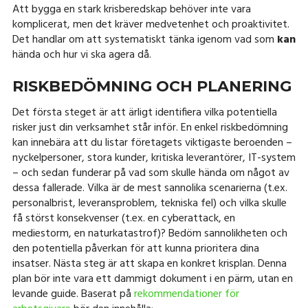
Att bygga en stark krisberedskap behöver inte vara
komplicerat, men det kräver medvetenhet och proaktivitet.
Det handlar om att systematiskt tänka igenom vad som
kan
hända och hur vi ska agera då.
RISKBEDÖMNING OCH PLANERING
Det första steget är att ärligt identifiera vilka potentiella
risker just din verksamhet står inför. En enkel riskbedömning
kan innebära att du listar företagets viktigaste beroenden –
nyckelpersoner, stora kunder, kritiska leverantörer, IT-system
– och sedan funderar på vad som skulle hända om något av
dessa fallerade. Vilka är de mest sannolika scenarierna (t.ex.
personalbrist, leveransproblem, tekniska fel) och vilka skulle
få störst konsekvenser (t.ex. en cyberattack, en
mediestorm, en naturkatastrof)? Bedöm sannolikheten och
den potentiella påverkan för att kunna prioritera dina
insatser. Nästa steg är att skapa en konkret krisplan. Denna
plan bör inte vara ett dammigt dokument i en pärm, utan en
levande guide. Baserat på
rekommendationer för