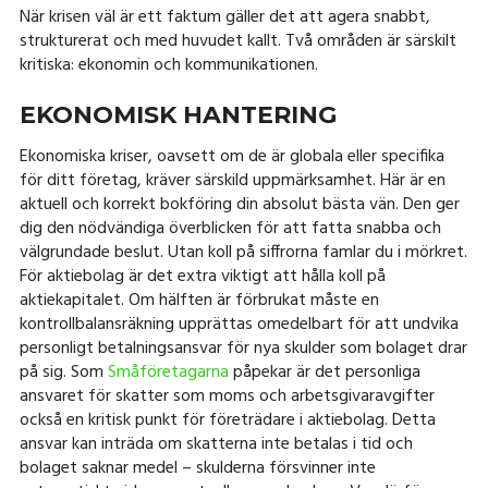
När krisen väl är ett faktum gäller det att agera snabbt,
strukturerat och med huvudet kallt. Två områden är särskilt
kritiska: ekonomin och kommunikationen.
EKONOMISK HANTERING
Ekonomiska kriser, oavsett om de är globala eller specifika
för ditt företag, kräver särskild uppmärksamhet. Här är en
aktuell och korrekt bokföring din absolut bästa vän. Den ger
dig den nödvändiga överblicken för att fatta snabba och
välgrundade beslut. Utan koll på siffrorna famlar du i mörkret.
För aktiebolag är det extra viktigt att hålla koll på
aktiekapitalet. Om hälften är förbrukat måste en
kontrollbalansräkning upprättas omedelbart för att undvika
personligt betalningsansvar för nya skulder som bolaget drar
på sig. Som
Småföretagarna
påpekar är det personliga
ansvaret för skatter som moms och arbetsgivaravgifter
också en kritisk punkt för företrädare i aktiebolag. Detta
ansvar kan inträda om skatterna inte betalas i tid och
bolaget saknar medel – skulderna försvinner inte