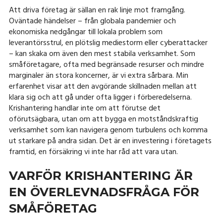
Att driva företag är sällan en rak linje mot framgång.
Oväntade händelser – från globala pandemier och
ekonomiska nedgångar till lokala problem som
leverantörsstrul, en plötslig mediestorm eller cyberattacker
– kan skaka om även den mest stabila verksamhet. Som
småföretagare, ofta med begränsade resurser och mindre
marginaler än stora koncerner, är vi extra sårbara. Min
erfarenhet visar att den avgörande skillnaden mellan att
klara sig och att gå under ofta ligger i förberedelserna.
Krishantering handlar inte om att förutse det
oförutsägbara, utan om att bygga en motståndskraftig
verksamhet som kan navigera genom turbulens och komma
ut starkare på andra sidan. Det är en investering i företagets
framtid, en försäkring vi inte har råd att vara utan.
VARFÖR KRISHANTERING ÄR
EN ÖVERLEVNADSFRÅGA FÖR
SMÅFÖRETAG