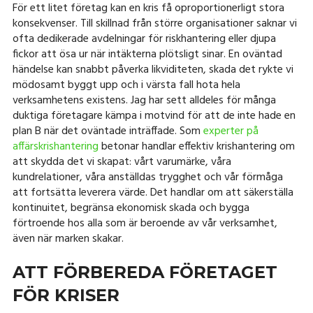
För ett litet företag kan en kris få oproportionerligt stora
konsekvenser. Till skillnad från större organisationer saknar vi
ofta dedikerade avdelningar för riskhantering eller djupa
fickor att ösa ur när intäkterna plötsligt sinar. En oväntad
händelse kan snabbt påverka likviditeten, skada det rykte vi
mödosamt byggt upp och i värsta fall hota hela
verksamhetens existens. Jag har sett alldeles för många
duktiga företagare kämpa i motvind för att de inte hade en
plan B när det oväntade inträffade. Som
experter på
affärskrishantering
betonar handlar effektiv krishantering om
att skydda det vi skapat: vårt varumärke, våra
kundrelationer, våra anställdas trygghet och vår förmåga
att fortsätta leverera värde. Det handlar om att säkerställa
kontinuitet, begränsa ekonomisk skada och bygga
förtroende hos alla som är beroende av vår verksamhet,
även när marken skakar.
ATT FÖRBEREDA FÖRETAGET
FÖR KRISER