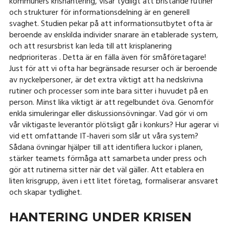
kommuners krishantering, visar tydligt att bristande rutiner
och strukturer för informationsdelning är en generell
svaghet. Studien pekar på att informationsutbytet ofta är
beroende av enskilda individer snarare än etablerade system,
och att resursbrist kan leda till att krisplanering
nedprioriteras . Detta är en fälla även för småföretagare!
Just för att vi ofta har begränsade resurser och är beroende
av nyckelpersoner, är det extra viktigt att ha nedskrivna
rutiner och processer som inte bara sitter i huvudet på en
person. Minst lika viktigt är att regelbundet öva. Genomför
enkla simuleringar eller diskussionsövningar. Vad gör vi om
vår viktigaste leverantör plötsligt går i konkurs? Hur agerar vi
vid ett omfattande IT-haveri som slår ut våra system?
Sådana övningar hjälper till att identifiera luckor i planen,
stärker teamets förmåga att samarbeta under press och
gör att rutinerna sitter när det väl gäller. Att etablera en
liten krisgrupp, även i ett litet företag, formaliserar ansvaret
och skapar tydlighet.
HANTERING UNDER KRISEN