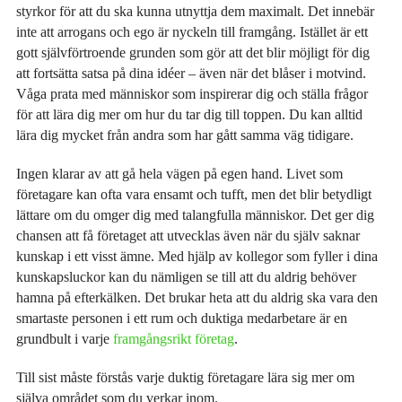
styrkor för att du ska kunna utnyttja dem maximalt. Det innebär
inte att arrogans och ego är nyckeln till framgång. Istället är ett
gott självförtroende grunden som gör att det blir möjligt för dig
att fortsätta satsa på dina idéer – även när det blåser i motvind.
Våga prata med människor som inspirerar dig och ställa frågor
för att lära dig mer om hur du tar dig till toppen. Du kan alltid
lära dig mycket från andra som har gått samma väg tidigare.
Ingen klarar av att gå hela vägen på egen hand. Livet som
företagare kan ofta vara ensamt och tufft, men det blir betydligt
lättare om du omger dig med talangfulla människor. Det ger dig
chansen att få företaget att utvecklas även när du själv saknar
kunskap i ett visst ämne. Med hjälp av kollegor som fyller i dina
kunskapsluckor kan du nämligen se till att du aldrig behöver
hamna på efterkälken. Det brukar heta att du aldrig ska vara den
smartaste personen i ett rum och duktiga medarbetare är en
grundbult i varje
framgångsrikt företag
.
Till sist måste förstås varje duktig företagare lära sig mer om
själva området som du verkar inom.